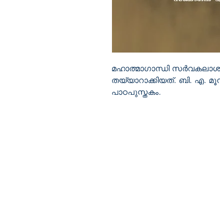
മഹാത്മാഗാന്ധി സര്‍വകലാ
തയ്യാറാക്കിയത്. ബി. എ. മൂന്ന
പാഠപുസ്തകം.
BOOKMANIER
KOCHIDISSERIL BUILDING
ERUMELY 686509
KERALA INDIA