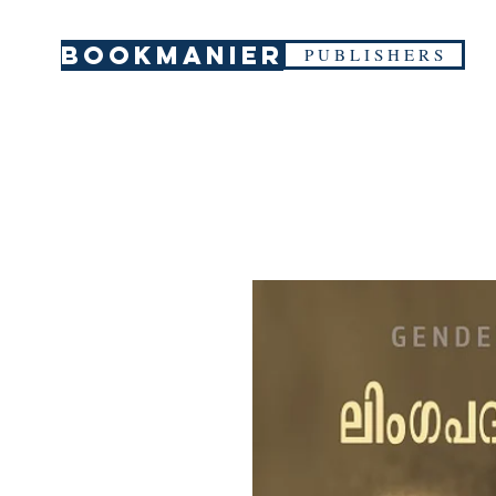
BOOKMANIER
P U B L I S H E R S