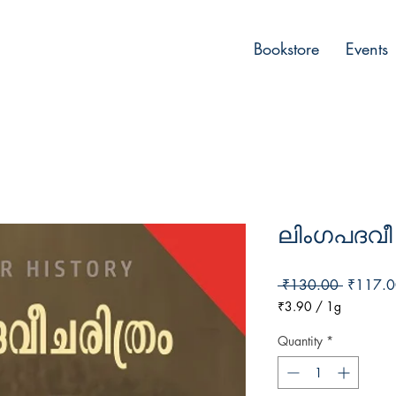
Bookstore
Events
ലിംഗപദവീ
Regular
 ₹130.00 
₹117.0
Price
₹3.90
/
1g
₹3.90
per
Quantity
*
1
Gram